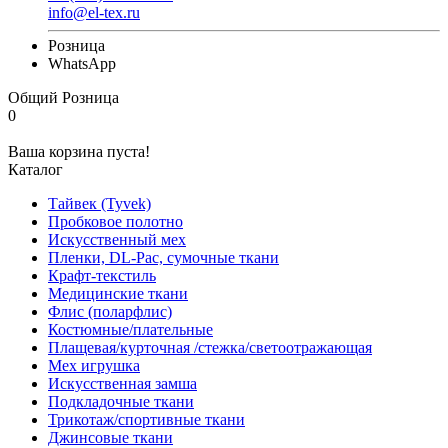
info@el-tex.ru
Розница
WhatsApp
Общий
Розница
0
Ваша корзина пуста!
Каталог
Тайвек (Tyvek)
Пробковое полотно
Искусственный мех
Пленки, DL-Pac, сумочные ткани
Крафт-текстиль
Медицинские ткани
Флис (поларфлис)
Костюмные/плательные
Плащевая/курточная /стежка/светоотражающая
Мех игрушка
Искусственная замша
Подкладочные ткани
Трикотаж/спортивные ткани
Джинсовые ткани