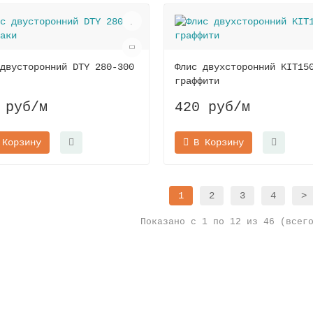
двусторонний DTY 280-300
Флис двухсторонний KIT15
граффити
 руб
/м
420 руб
/м
 Корзину
В Корзину
1
2
3
4
>
Показано с 1 по 12 из 46 (всег