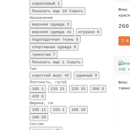
коралловый
1
Флис 
Показать еще 18
Скрыть
красн
Назначение
верхняя одежда
3
260
верхняя одежда
41
игрушки
6
подкладочная ткань
5
В
спортивная одежда
8
трикотаж
7
Показать еще 1
Скрыть
Тип
короткий ворс
42
одежный
3
Плотность, гр/м2
Флис 
темно
160
1
210
21
220
15
300
3
420
3
Ширина, см
150
11
155
1
160
10
180
20
Состав