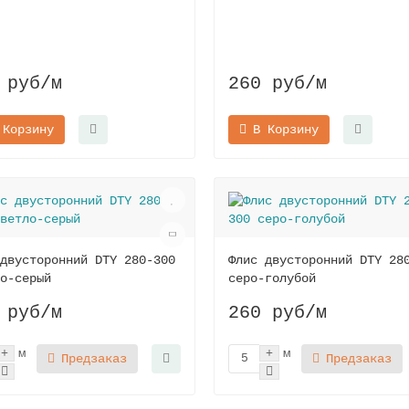
 руб
/м
260 руб
/м
 Корзину
В Корзину
двусторонний DTY 280-300
Флис двусторонний DTY 28
о-серый
серо-голубой
 руб
/м
260 руб
/м
м
м
Предзаказ
Предзаказ