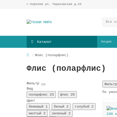
г.Королев ул. Тарасовская д.25
Все к
Каталог
Акции
Флис (поларфлис)
Флис (поларфлис)
Фильтр
Фильтр
Вид
По умол
поларфлис
23
флис
20
Цвет
бежевый
1
белый
2
голубой
2
желтый
2
зеленый
2