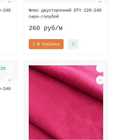
0-240
Флис двусторонний DTY 220-240
серо-голубой
260 руб
/м
В Корзину
0-240