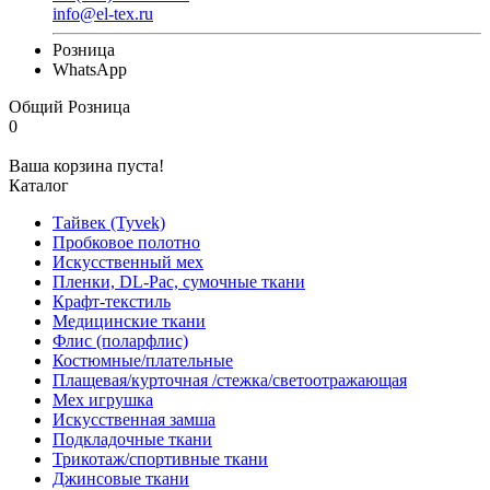
info@el-tex.ru
Розница
WhatsApp
Общий
Розница
0
Ваша корзина пуста!
Каталог
Тайвек (Tyvek)
Пробковое полотно
Искусственный мех
Пленки, DL-Pac, сумочные ткани
Крафт-текстиль
Медицинские ткани
Флис (поларфлис)
Костюмные/плательные
Плащевая/курточная /стежка/светоотражающая
Мех игрушка
Искусственная замша
Подкладочные ткани
Трикотаж/спортивные ткани
Джинсовые ткани