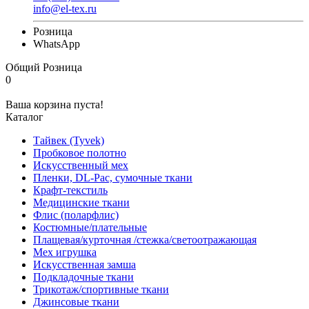
info@el-tex.ru
Розница
WhatsApp
Общий
Розница
0
Ваша корзина пуста!
Каталог
Тайвек (Tyvek)
Пробковое полотно
Искусственный мех
Пленки, DL-Pac, сумочные ткани
Крафт-текстиль
Медицинские ткани
Флис (поларфлис)
Костюмные/плательные
Плащевая/курточная /стежка/светоотражающая
Мех игрушка
Искусственная замша
Подкладочные ткани
Трикотаж/спортивные ткани
Джинсовые ткани