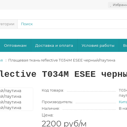
Избран
тегории
Оптовикам
Доставка и оплата
Условия работы
В
ая
Плащевая ткань reflective Т034М ESEE черный/паутина
lective Т034М ESEE черн
Код товара:
Т03
пау
Производитель:
Кит
Наличие:
В н
Цена:
2200 руб
/м