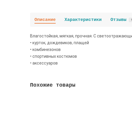
Описание
Характеристики
Отзывы
Влагостойкая, мягкая, прочная. С светоотражающи
• курток, дождевиков, плащей
• комбинезонов
• спортивных костюмов
• аксессуаров
Похожие товары
Плащевая ткань reflective HM006 ESEE сини
2050 руб
/м