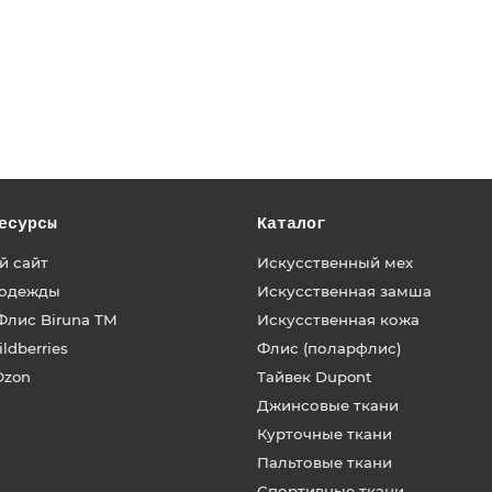
есурсы
Каталог
й сайт
Искусственный мех
одежды
Искусственная замша
Флис Biruna TM
Искусственная кожа
ldberries
Флис (поларфлис)
Ozon
Тайвек Dupont
Джинсовые ткани
Курточные ткани
Пальтовые ткани
Спортивные ткани