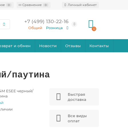
ное
Сравнение
Личный кабинет
0
0
+7 (499) 130-22-16
Общий
Розница
0
озврат и обмен
Новости
Отзывы
Контакты
ый/паутина
4М ESEE черный/
Быстрая
тина
доставка
ай
аличии
Все виды
оплат