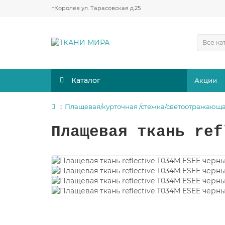
г.Королев ул. Тарасовская д.25
Все ка
Каталог
Акции
Плащевая/курточная /стежка/светоотражающ
Плащевая ткань ref