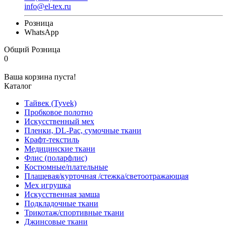
info@el-tex.ru
Розница
WhatsApp
Общий
Розница
0
Ваша корзина пуста!
Каталог
Тайвек (Tyvek)
Пробковое полотно
Искусственный мех
Пленки, DL-Pac, сумочные ткани
Крафт-текстиль
Медицинские ткани
Флис (поларфлис)
Костюмные/плательные
Плащевая/курточная /стежка/светоотражающая
Мех игрушка
Искусственная замша
Подкладочные ткани
Трикотаж/спортивные ткани
Джинсовые ткани