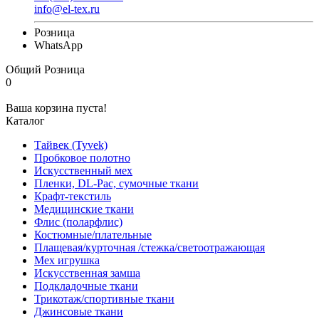
info@el-tex.ru
Розница
WhatsApp
Общий
Розница
0
Ваша корзина пуста!
Каталог
Тайвек (Tyvek)
Пробковое полотно
Искусственный мех
Пленки, DL-Pac, сумочные ткани
Крафт-текстиль
Медицинские ткани
Флис (поларфлис)
Костюмные/плательные
Плащевая/курточная /стежка/светоотражающая
Мех игрушка
Искусственная замша
Подкладочные ткани
Трикотаж/спортивные ткани
Джинсовые ткани