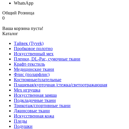
WhatsApp
Общий
Розница
0
Ваша корзина пуста!
Каталог
Тайвек (Tyvek)
Пробковое полотно
Искусственный мех
Пленки, DL-Pac, сумочные ткани
Крафт-текстиль
Медицинские ткани
Флис (поларфлис)
Костюмные/плательные
Плащевая/курточная /стежка/светоотражающая
Мех игрушка
Искусственная замша
Подкладочные ткани
Трикотаж/спортивные ткани
Джинсовые ткани
Искусственная кожа
Пледы
Подушки