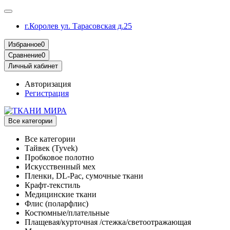
г.Королев ул. Тарасовская д.25
Избранное
0
Сравнение
0
Личный кабинет
Авторизация
Регистрация
Все категории
Все категории
Тайвек (Tyvek)
Пробковое полотно
Искусственный мех
Пленки, DL-Pac, сумочные ткани
Крафт-текстиль
Медицинские ткани
Флис (поларфлис)
Костюмные/плательные
Плащевая/курточная /стежка/светоотражающая