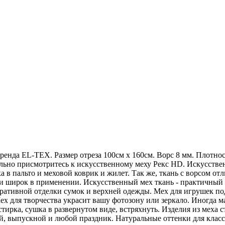
ренда EL-TEX. Размер отреза 100см х 160см. Ворс 8 мм. Плотнос
льно присмотритесь к искусственному меху Рекс HD. Искусстве
а в пальто и меховой коврик и жилет. Так же, ткань с ворсом от
 и широк в применении. Искусственный мех ткань - практичный 
коративной отделки сумок и верхней одежды. Мех для игрушек п
х для творчества украсит вашу фотозону или зеркало. Иногда м
тирка, сушка в развернутом виде, встряхнуть. Изделия из меха с
лей, выпускной и любой праздник. Натуральные оттенки для кла