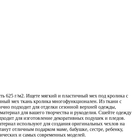
ть 625 г/м2. Ищете мягкий и пластичный мех под кролика с
нный мех ткань кролика многофункционален. Из ткани с
лично подходит для отделки сезонной верхней одежды,
материал для вашего творчества и рукоделия. Сшейте одежду
одходит для изготовление декоративных подушек и пледов.
атериал используют для создания оригинальных чехлов на
танут отличным подарком маме, бабушке, сестре, ребенку,
ссических и самых современных моделей.