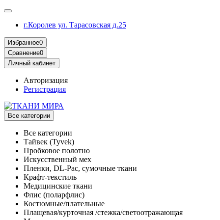
г.Королев ул. Тарасовская д.25
Избранное
0
Сравнение
0
Личный кабинет
Авторизация
Регистрация
Все категории
Все категории
Тайвек (Tyvek)
Пробковое полотно
Искусственный мех
Пленки, DL-Pac, сумочные ткани
Крафт-текстиль
Медицинские ткани
Флис (поларфлис)
Костюмные/плательные
Плащевая/курточная /стежка/светоотражающая