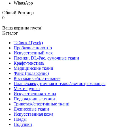
WhatsApp
Общий
Розница
0
Ваша корзина пуста!
Каталог
Тайвек (Tyvek)
Пробковое полотно
Искусственный мех
Пленки, DL-Pac, сумочные ткани
Крафт-текстиль
Медицинские ткани
Флис (поларфлис)
Костюмные/плательные
Плащевая/курточная /стежка/светоотражающая
Мех игрушка
Искусственная замша
Подкладочные ткани
Трикотаж/спортивные ткани
Джинсовые ткани
Искусственная кожа
Пледы
Подушки