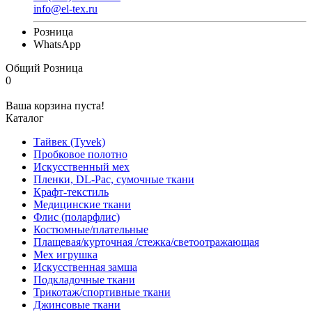
info@el-tex.ru
Розница
WhatsApp
Общий
Розница
0
Ваша корзина пуста!
Каталог
Тайвек (Tyvek)
Пробковое полотно
Искусственный мех
Пленки, DL-Pac, сумочные ткани
Крафт-текстиль
Медицинские ткани
Флис (поларфлис)
Костюмные/плательные
Плащевая/курточная /стежка/светоотражающая
Мех игрушка
Искусственная замша
Подкладочные ткани
Трикотаж/спортивные ткани
Джинсовые ткани