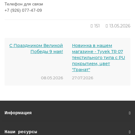
Телефон для связи
⠀
+7 (926) 077-47-09
151
13.05.2026
С Праздником Великой
Новинка в нашем
Победы 9 мая!
магазине - Tyvek TR 07
текстильного типа с PU
покрытием, цвет
"Гранат"
08.05.2026
27.07.2026
Информация
Наши ресурсы